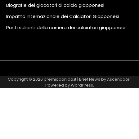
Biografie dei giocatori di calcio giapponesi
Impatto Internazionale dei Calciatori Giapponesi
Punti salienti della carriera dei calciatori giapponesi
About
Contact
Cookie
Privacy
Sitemap
Terms
Us
Us
Policy
Policy
and
Copyright © 2026
premiodonida.it
| Brief News by
Ascendoor
|
Conditions
Powered by
WordPress
.