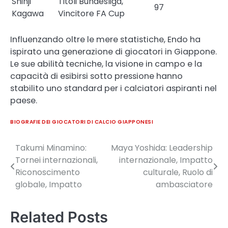
Shinji
Titoli Bundesliga,
97
Kagawa
Vincitore FA Cup
Influenzando oltre le mere statistiche, Endo ha
ispirato una generazione di giocatori in Giappone.
Le sue abilità tecniche, la visione in campo e la
capacità di esibirsi sotto pressione hanno
stabilito uno standard per i calciatori aspiranti nel
paese.
BIOGRAFIE DEI GIOCATORI DI CALCIO GIAPPONESI
Takumi Minamino:
Maya Yoshida: Leadership
Post
Tornei internazionali,
internazionale, Impatto
navigation
Riconoscimento
culturale, Ruolo di
globale, Impatto
ambasciatore
Related Posts