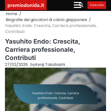
Skip
premiodonida.it
Subscribe
to
Home
content
Biografie dei giocatori di calcio giapponesi
Yasuhito Endo: Crescita, Carriera professionale,
Contributi
Yasuhito Endo: Crescita,
Carriera professionale,
Contributi
27/02/2026
by
Kenji Takahashi