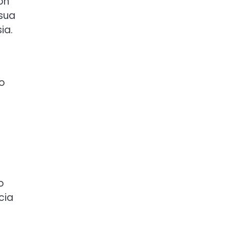
on
 sua
ia.
so
o
cia