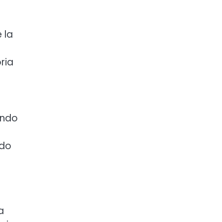
 la
ria
Endo
ndo
a