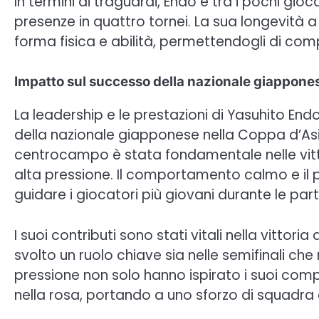
In termini di traguardi, Endo è tra i pochi gi
presenze in quattro tornei. La sua longevità a
forma fisica e abilità, permettendogli di comp
Impatto sul successo della nazionale giappone
La leadership e le prestazioni di Yasuhito E
della nazionale giapponese nella Coppa d’Asia
centrocampo è stata fondamentale nelle vittor
alta pressione. Il comportamento calmo e il 
guidare i giocatori più giovani durante le parti
I suoi contributi sono stati vitali nella vitto
svolto un ruolo chiave sia nelle semifinali che
pressione non solo hanno ispirato i suoi comp
nella rosa, portando a uno sforzo di squadra