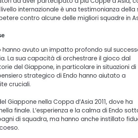
ocatori ad aver partecipato a più Coppe d’Asia, c
 livello internazionale è una testimonianza della
etere contro alcune delle migliori squadre in As
se
ndo hanno avuto un impatto profondo sul succes
. La sua capacità di orchestrare il gioco dal
ie del Giappone, in particolare in situazioni di
pensiero strategico di Endo hanno aiutato a
te cruciali.
ria del Giappone nella Coppa d’Asia 2011, dove ha
 nella finale. L’esperienza e la calma di Endo sott
agni di squadra, ma hanno anche instillato fidu
 coeso.