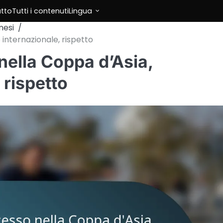
atto
Tutti i contenuti
Lingua
nesi
 internazionale, rispetto
ella Coppa d’Asia,
 rispetto