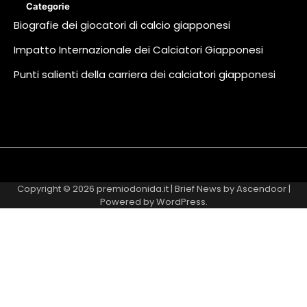
Categorie
Biografie dei giocatori di calcio giapponesi
Impatto Internazionale dei Calciatori Giapponesi
Punti salienti della carriera dei calciatori giapponesi
About
Contact
Cookie
Privacy
Sitemap
Terms
Us
Us
Policy
Policy
and
Copyright © 2026
premiodonida.it
| Brief News by
Ascendoor
|
Conditions
Powered by
WordPress
.