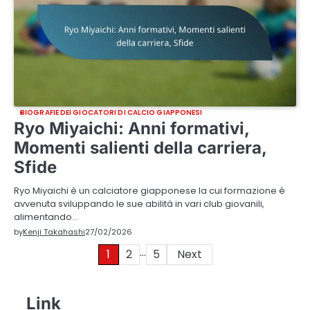
BIOGRAFIE DEI GIOCATORI DI CALCIO GIAPPONESI
Ryo Miyaichi: Anni formativi,
Momenti salienti della carriera,
Sfide
Ryo Miyaichi è un calciatore giapponese la cui formazione è
avvenuta sviluppando le sue abilità in vari club giovanili,
alimentando…
by
Kenji Takahashi
27/02/2026
…
Posts
1
2
5
Next
pagination
Link