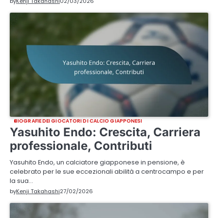
by
Kenji Takahashi
02/03/2026
BIOGRAFIE DEI GIOCATORI DI CALCIO GIAPPONESI
Yasuhito Endo: Crescita, Carriera
professionale, Contributi
Yasuhito Endo, un calciatore giapponese in pensione, è
celebrato per le sue eccezionali abilità a centrocampo e per
la sua…
by
Kenji Takahashi
27/02/2026