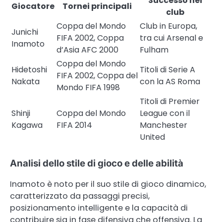
Successo nei
Giocatore
Tornei principali
club
Coppa del Mondo
Club in Europa,
Junichi
FIFA 2002, Coppa
tra cui Arsenal e
Inamoto
d’Asia AFC 2000
Fulham
Coppa del Mondo
Hidetoshi
Titoli di Serie A
FIFA 2002, Coppa del
Nakata
con la AS Roma
Mondo FIFA 1998
Titoli di Premier
Shinji
Coppa del Mondo
League con il
Kagawa
FIFA 2014
Manchester
United
Analisi dello stile di gioco e delle abilità
Inamoto è noto per il suo stile di gioco dinamico,
caratterizzato da passaggi precisi,
posizionamento intelligente e la capacità di
contribuire sia in fase difensiva che offensiva. La