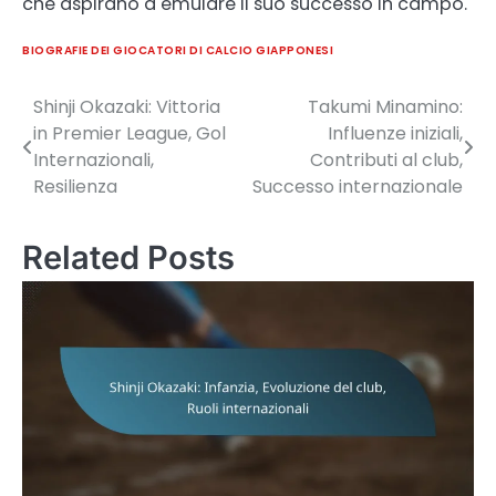
che aspirano a emulare il suo successo in campo.
BIOGRAFIE DEI GIOCATORI DI CALCIO GIAPPONESI
Shinji Okazaki: Vittoria
Takumi Minamino:
Post
in Premier League, Gol
Influenze iniziali,
navigation
Internazionali,
Contributi al club,
Resilienza
Successo internazionale
Related Posts