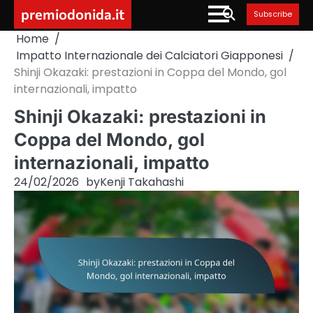
Skip
premiodonida.it
Subscribe
to
Home
content
Impatto Internazionale dei Calciatori Giapponesi
Shinji Okazaki: prestazioni in Coppa del Mondo, gol
internazionali, impatto
Shinji Okazaki: prestazioni in
Coppa del Mondo, gol
internazionali, impatto
24/02/2026
by
Kenji Takahashi